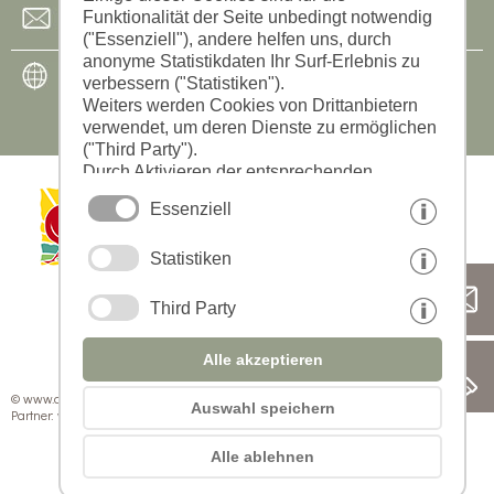
Funktionalität der Seite unbedingt notwendig
info@wiedmairhof.com
("Essenziell"), andere helfen uns, durch
anonyme Statistikdaten Ihr Surf-Erlebnis zu
www.wiedmairhof.com
verbessern ("Statistiken").
Weiters werden Cookies von Drittanbietern
verwendet, um deren Dienste zu ermöglichen
("Third Party").
Durch Aktivieren der entsprechenden
Schaltflächen entscheiden Sie selbst, welche
Essenziell
Cookies zum Einsatz kommen.
Durch den Klick auf "Alle akzeptieren",
Statistiken
"Auswahl speichern" oder "Auswahl
ablehnen" erklären Sie, dass Sie den Einsatz
der ausgewählten Cookies erlauben.
Third Party
Ihre Einwilligung können Sie jederzeit
widerrufen.
Alle akzeptieren
© www.drescher.it - Webdesign in Südtirol
|
Impressum
|
Datenschutz
|
Auswahl speichern
Partner: www.suedtirol-ferien.it
|
Cookies
|
Seite drucken
Alle ablehnen