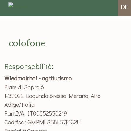
DE
colofone
Responsabilità:
Wiedmairhof - agriturismo
Plars di Sopra 6
I-39022 Lagundo presso Merano, Alto
Adige/Italia
Part.IVA: IT00852550219
Cod.fisc.: GMPMLS58L57F132U
Famiglia Gamper