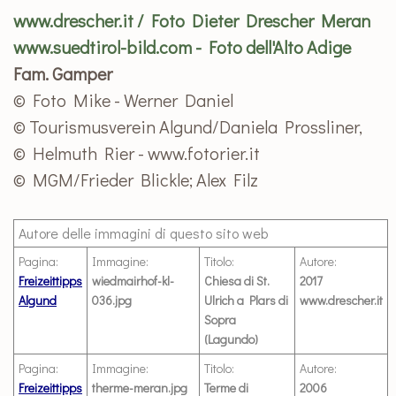
www.drescher.it / Foto Dieter Drescher Meran
www.suedtirol-bild.com - Foto dell'Alto Adige
Fam. Gamper
© Foto Mike - Werner Daniel
© Tourismusverein Algund/Daniela Prossliner,
© Helmuth Rier - www.fotorier.it
© MGM/Frieder Blickle; Alex Filz
Autore delle immagini di questo sito web
Pagina:
Immagine:
Titolo:
Autore:
Freizeittipps
wiedmairhof-kl-
Chiesa di St.
2017
Algund
036.jpg
Ulrich a Plars di
www.drescher.it
Sopra
(Lagundo)
Pagina:
Immagine:
Titolo:
Autore:
Freizeittipps
therme-meran.jpg
Terme di
2006