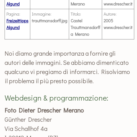
Algund
Merano
www.drescher.it
Pagina:
Immagine:
Titolo:
Autore:
Freizeittipps
trauttmansdorff.jpg
Castel
2005
Algund
Trauttmansdorff
www.drescher.it
a Merano
Noi diamo grande importanza a fornire gli
autori delle immagini. Se abbiamo dimenticato
qualcuno vi pregiamo di informarci. Risolviamo
il problema il più presto possibile.
Webdesign & programmazione:
Foto Dieter Drescher Merano
Günther Drescher
Via Schallhof 4a