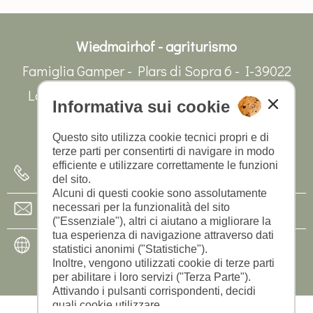
Wiedmairhof - agriturismo
Famiglia Gamper - Plars di Sopra 6 - I-39022
Lagundo presso Merano - Alto Adige/Italia
Informativa sui cookie
CIN: IT021038B53EZEEW5J
Questo sito utilizza cookie tecnici propri e di
terze parti per consentirti di navigare in modo
efficiente e utilizzare correttamente le funzioni
+39 0473 448 628
del sito.
Alcuni di questi cookie sono assolutamente
necessari per la funzionalità del sito
info@wiedmairhof.com
("Essenziale"), altri ci aiutano a migliorare la
tua esperienza di navigazione attraverso dati
www.wiedmairhof.com
statistici anonimi ("Statistiche").
Inoltre, vengono utilizzati cookie di terze parti
per abilitare i loro servizi ("Terza Parte").
Attivando i pulsanti corrispondenti, decidi
quali cookie utilizzare.